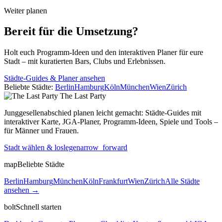
Weiter planen
Bereit für die Umsetzung?
Holt euch Programm-Ideen und den interaktiven Planer für eure
Stadt – mit kuratierten Bars, Clubs und Erlebnissen.
Städte-Guides & Planer ansehen
Beliebte Städte:
Berlin
Hamburg
Köln
München
Wien
Zürich
The Last
Party
Junggesellenabschied planen leicht gemacht: Städte-Guides mit
interaktiver Karte, JGA-Planer, Programm-Ideen, Spiele und Tools –
für Männer und Frauen.
Stadt wählen & loslegen
arrow_forward
map
Beliebte Städte
Berlin
Hamburg
München
Köln
Frankfurt
Wien
Zürich
Alle Städte
ansehen →
bolt
Schnell starten