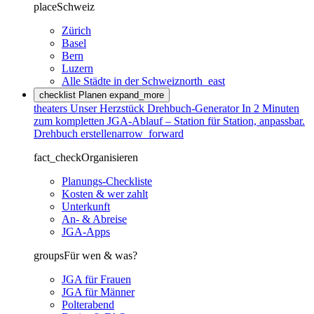
place
Schweiz
Zürich
Basel
Bern
Luzern
Alle Städte in der Schweiz
north_east
checklist
Planen
expand_more
theaters
Unser Herzstück
Drehbuch-Generator
In 2 Minuten
zum kompletten JGA-Ablauf – Station für Station, anpassbar.
Drehbuch erstellen
arrow_forward
fact_check
Organisieren
Planungs-Checkliste
Kosten & wer zahlt
Unterkunft
An- & Abreise
JGA-Apps
groups
Für wen & was?
JGA für Frauen
JGA für Männer
Polterabend