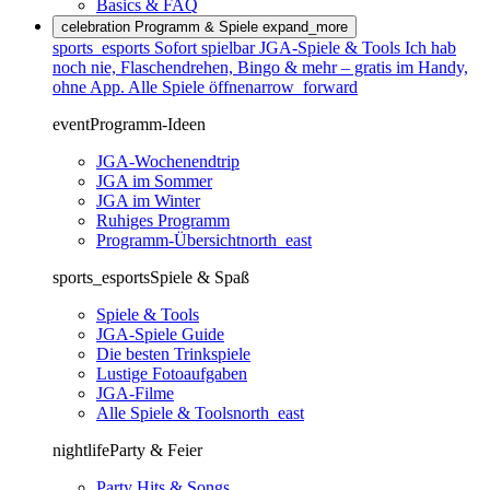
Basics & FAQ
celebration
Programm & Spiele
expand_more
sports_esports
Sofort spielbar
JGA-Spiele & Tools
Ich hab
noch nie, Flaschendrehen, Bingo & mehr – gratis im Handy,
ohne App.
Alle Spiele öffnen
arrow_forward
event
Programm-Ideen
JGA-Wochenendtrip
JGA im Sommer
JGA im Winter
Ruhiges Programm
Programm-Übersicht
north_east
sports_esports
Spiele & Spaß
Spiele & Tools
JGA-Spiele Guide
Die besten Trinkspiele
Lustige Fotoaufgaben
JGA-Filme
Alle Spiele & Tools
north_east
nightlife
Party & Feier
Party Hits & Songs