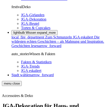
festival
Deko
JGA-Girlanden
JGA-Dekoration
JGA-Beutel
Torten & Cupcakes
lightbulb
Wissen
expand_more
local_fire_department
Zum Schmunzeln
JGA eskaliert
Die
wildesten echten Geschichten – als Mahnung und Inspiration.
Geschichten lesen
arrow_forward
auto_stories
Wissen & Fakten
Fakten & Statistiken
JGA-Trends
JGA eskaliert
Stadt wählen
arrow_forward
menu
close
Start
Accessoires & Deko
JGA-Dekoration
Accessoires & Deko
JGA-Dekoration für Haus- und