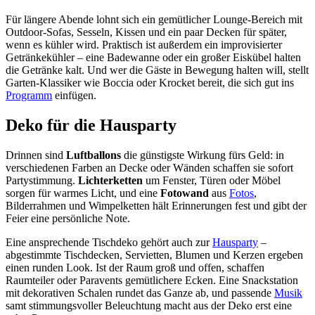
Für längere Abende lohnt sich ein gemütlicher Lounge-Bereich mit
Outdoor-Sofas, Sesseln, Kissen und ein paar Decken für später,
wenn es kühler wird. Praktisch ist außerdem ein improvisierter
Getränkekühler – eine Badewanne oder ein großer Eiskübel halten
die Getränke kalt. Und wer die Gäste in Bewegung halten will, stellt
Garten-Klassiker wie Boccia oder Krocket bereit, die sich gut ins
Programm
einfügen.
Deko für die Hausparty
Drinnen sind
Luftballons
die günstigste Wirkung fürs Geld: in
verschiedenen Farben an Decke oder Wänden schaffen sie sofort
Partystimmung.
Lichterketten
um Fenster, Türen oder Möbel
sorgen für warmes Licht, und eine
Fotowand
aus
Fotos
,
Bilderrahmen und Wimpelketten hält Erinnerungen fest und gibt der
Feier eine persönliche Note.
Eine ansprechende Tischdeko gehört auch zur
Hausparty
–
abgestimmte Tischdecken, Servietten, Blumen und Kerzen ergeben
einen runden Look. Ist der Raum groß und offen, schaffen
Raumteiler oder Paravents gemütlichere Ecken. Eine Snackstation
mit dekorativen Schalen rundet das Ganze ab, und passende
Musik
samt stimmungsvoller Beleuchtung macht aus der Deko erst eine