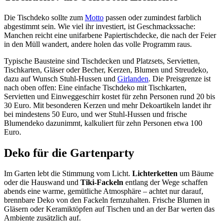
Die Tischdeko sollte zum
Motto
passen oder zumindest farblich
abgestimmt sein. Wie viel ihr investiert, ist Geschmackssache:
Manchen reicht eine unifarbene Papiertischdecke, die nach der Feier
in den Müll wandert, andere holen das volle Programm raus.
Typische Bausteine sind Tischdecken und Platzsets, Servietten,
Tischkarten, Gläser oder Becher, Kerzen, Blumen und Streudeko,
dazu auf Wunsch Stuhl-Hussen und
Girlanden
. Die Preisgrenze ist
nach oben offen: Eine einfache Tischdeko mit Tischkarten,
Servietten und Einweggeschirr kostet für zehn Personen rund 20 bis
30 Euro. Mit besonderen Kerzen und mehr Dekoartikeln landet ihr
bei mindestens 50 Euro, und wer Stuhl-Hussen und frische
Blumendeko dazunimmt, kalkuliert für zehn Personen etwa 100
Euro.
Deko für die Gartenparty
Im Garten lebt die Stimmung vom Licht.
Lichterketten
um Bäume
oder die Hauswand und
Tiki-Fackeln
entlang der Wege schaffen
abends eine warme, gemütliche Atmosphäre – achtet nur darauf,
brennbare Deko von den Fackeln fernzuhalten. Frische Blumen in
Gläsern oder Keramiktöpfen auf Tischen und an der Bar werten das
Ambiente zusätzlich auf.