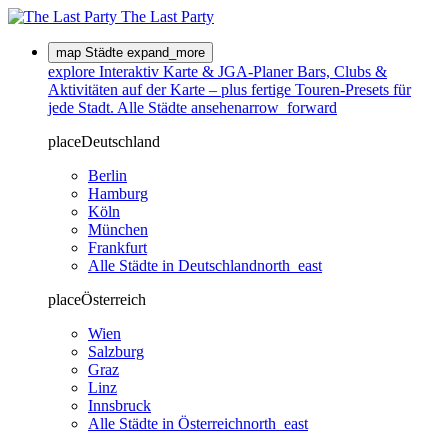
The Last
Party
map
Städte
expand_more
explore
Interaktiv
Karte & JGA-Planer
Bars, Clubs &
Aktivitäten auf der Karte – plus fertige Touren-Presets für
jede Stadt.
Alle Städte ansehen
arrow_forward
place
Deutschland
Berlin
Hamburg
Köln
München
Frankfurt
Alle Städte in Deutschland
north_east
place
Österreich
Wien
Salzburg
Graz
Linz
Innsbruck
Alle Städte in Österreich
north_east