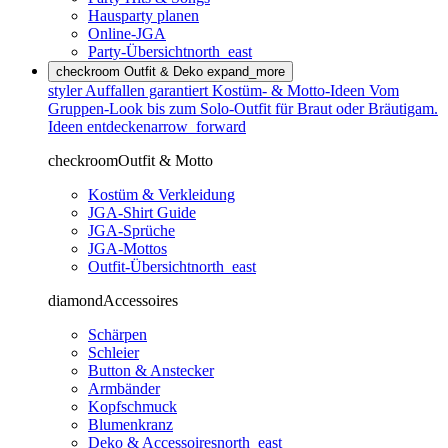
Hausparty planen
Online-JGA
Party-Übersicht
north_east
checkroom
Outfit & Deko
expand_more
styler
Auffallen garantiert
Kostüm- & Motto-Ideen
Vom
Gruppen-Look bis zum Solo-Outfit für Braut oder Bräutigam.
Ideen entdecken
arrow_forward
checkroom
Outfit & Motto
Kostüm & Verkleidung
JGA-Shirt Guide
JGA-Sprüche
JGA-Mottos
Outfit-Übersicht
north_east
diamond
Accessoires
Schärpen
Schleier
Button & Anstecker
Armbänder
Kopfschmuck
Blumenkranz
Deko & Accessoires
north_east