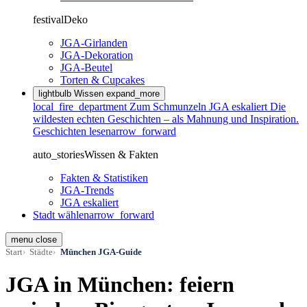
festival
Deko
JGA-Girlanden
JGA-Dekoration
JGA-Beutel
Torten & Cupcakes
lightbulb
Wissen
expand_more
local_fire_department
Zum Schmunzeln
JGA eskaliert
Die
wildesten echten Geschichten – als Mahnung und Inspiration.
Geschichten lesen
arrow_forward
auto_stories
Wissen & Fakten
Fakten & Statistiken
JGA-Trends
JGA eskaliert
Stadt wählen
arrow_forward
menu
close
Start
Städte
München JGA-Guide
JGA in München: feiern