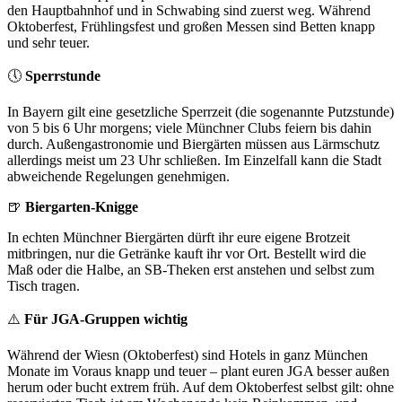
den Hauptbahnhof und in Schwabing sind zuerst weg. Während
Oktoberfest, Frühlingsfest und großen Messen sind Betten knapp
und sehr teuer.
🕔
Sperrstunde
In Bayern gilt eine gesetzliche Sperrzeit (die sogenannte Putzstunde)
von 5 bis 6 Uhr morgens; viele Münchner Clubs feiern bis dahin
durch. Außengastronomie und Biergärten müssen aus Lärmschutz
allerdings meist um 23 Uhr schließen. Im Einzelfall kann die Stadt
abweichende Regelungen genehmigen.
🍺
Biergarten-Knigge
In echten Münchner Biergärten dürft ihr eure eigene Brotzeit
mitbringen, nur die Getränke kauft ihr vor Ort. Bestellt wird die
Maß oder die Halbe, an SB-Theken erst anstehen und selbst zum
Tisch tragen.
⚠️
Für JGA-Gruppen wichtig
Während der Wiesn (Oktoberfest) sind Hotels in ganz München
Monate im Voraus knapp und teuer – plant euren JGA besser außen
herum oder bucht extrem früh. Auf dem Oktoberfest selbst gilt: ohne