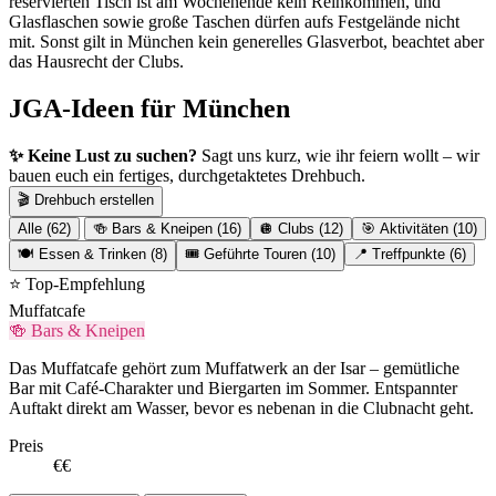
reservierten Tisch ist am Wochenende kein Reinkommen, und
Glasflaschen sowie große Taschen dürfen aufs Festgelände nicht
mit. Sonst gilt in München kein generelles Glasverbot, beachtet aber
das Hausrecht der Clubs.
JGA-Ideen für München
✨ Keine Lust zu suchen?
Sagt uns kurz, wie ihr feiern wollt – wir
bauen euch ein fertiges, durchgetaktetes Drehbuch.
🎬 Drehbuch erstellen
Alle (62)
🍻 Bars & Kneipen (16)
🪩 Clubs (12)
🎯 Aktivitäten (10)
🍽️ Essen & Trinken (8)
🎟️ Geführte Touren (10)
📍 Treffpunkte (6)
⭐ Top-Empfehlung
Muffatcafe
🍻 Bars & Kneipen
Das Muffatcafe gehört zum Muffatwerk an der Isar – gemütliche
Bar mit Café-Charakter und Biergarten im Sommer. Entspannter
Auftakt direkt am Wasser, bevor es nebenan in die Clubnacht geht.
Preis
€€