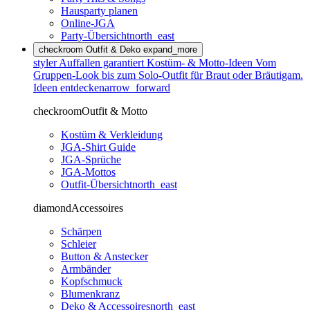
Hausparty planen
Online-JGA
Party-Übersicht
north_east
checkroom
Outfit & Deko
expand_more
styler
Auffallen garantiert
Kostüm- & Motto-Ideen
Vom
Gruppen-Look bis zum Solo-Outfit für Braut oder Bräutigam.
Ideen entdecken
arrow_forward
checkroom
Outfit & Motto
Kostüm & Verkleidung
JGA-Shirt Guide
JGA-Sprüche
JGA-Mottos
Outfit-Übersicht
north_east
diamond
Accessoires
Schärpen
Schleier
Button & Anstecker
Armbänder
Kopfschmuck
Blumenkranz
Deko & Accessoires
north_east