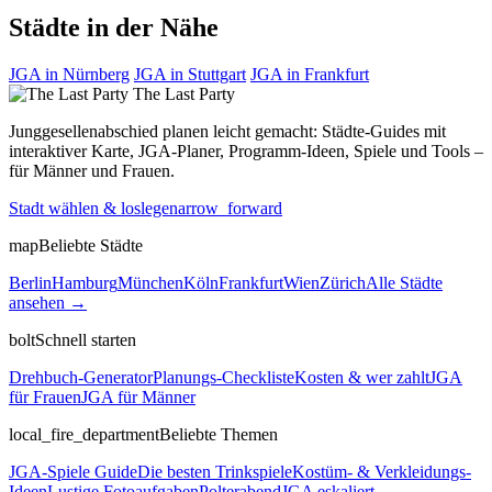
Städte in der Nähe
JGA in Nürnberg
JGA in Stuttgart
JGA in Frankfurt
The Last
Party
Junggesellenabschied planen leicht gemacht: Städte-Guides mit
interaktiver Karte, JGA-Planer, Programm-Ideen, Spiele und Tools –
für Männer und Frauen.
Stadt wählen & loslegen
arrow_forward
map
Beliebte Städte
Berlin
Hamburg
München
Köln
Frankfurt
Wien
Zürich
Alle Städte
ansehen →
bolt
Schnell starten
Drehbuch-Generator
Planungs-Checkliste
Kosten & wer zahlt
JGA
für Frauen
JGA für Männer
local_fire_department
Beliebte Themen
JGA-Spiele Guide
Die besten Trinkspiele
Kostüm- & Verkleidungs-
Ideen
Lustige Fotoaufgaben
Polterabend
JGA eskaliert