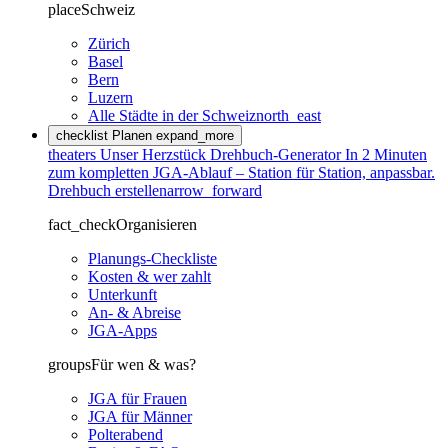
place
Schweiz
Zürich
Basel
Bern
Luzern
Alle Städte in der Schweiz
north_east
checklist
Planen
expand_more
theaters
Unser Herzstück
Drehbuch-Generator
In 2 Minuten
zum kompletten JGA-Ablauf – Station für Station, anpassbar.
Drehbuch erstellen
arrow_forward
fact_check
Organisieren
Planungs-Checkliste
Kosten & wer zahlt
Unterkunft
An- & Abreise
JGA-Apps
groups
Für wen & was?
JGA für Frauen
JGA für Männer
Polterabend