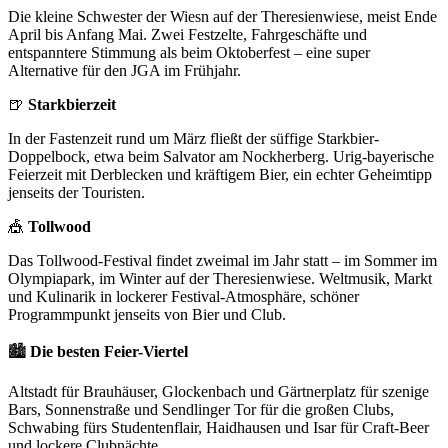
Die kleine Schwester der Wiesn auf der Theresienwiese, meist Ende
April bis Anfang Mai. Zwei Festzelte, Fahrgeschäfte und
entspanntere Stimmung als beim Oktoberfest – eine super
Alternative für den JGA im Frühjahr.
🍺
Starkbierzeit
In der Fastenzeit rund um März fließt der süffige Starkbier-
Doppelbock, etwa beim Salvator am Nockherberg. Urig-bayerische
Feierzeit mit Derblecken und kräftigem Bier, ein echter Geheimtipp
jenseits der Touristen.
🎪
Tollwood
Das Tollwood-Festival findet zweimal im Jahr statt – im Sommer im
Olympiapark, im Winter auf der Theresienwiese. Weltmusik, Markt
und Kulinarik in lockerer Festival-Atmosphäre, schöner
Programmpunkt jenseits von Bier und Club.
🏙️
Die besten Feier-Viertel
Altstadt für Brauhäuser, Glockenbach und Gärtnerplatz für szenige
Bars, Sonnenstraße und Sendlinger Tor für die großen Clubs,
Schwabing fürs Studentenflair, Haidhausen und Isar für Craft-Beer
und lockere Clubnächte.