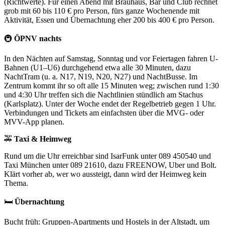
(Richtwerte). Für einen Abend mit Brauhaus, Bar und Club rechnet
grob mit 60 bis 110 € pro Person, fürs ganze Wochenende mit
Aktivität, Essen und Übernachtung eher 200 bis 400 € pro Person.
🚇
ÖPNV nachts
In den Nächten auf Samstag, Sonntag und vor Feiertagen fahren U-
Bahnen (U1–U6) durchgehend etwa alle 30 Minuten, dazu
NachtTram (u. a. N17, N19, N20, N27) und NachtBusse. Im
Zentrum kommt ihr so oft alle 15 Minuten weg; zwischen rund 1:30
und 4:30 Uhr treffen sich die Nachtlinien stündlich am Stachus
(Karlsplatz). Unter der Woche endet der Regelbetrieb gegen 1 Uhr.
Verbindungen und Tickets am einfachsten über die MVG- oder
MVV-App planen.
🚕
Taxi & Heimweg
Rund um die Uhr erreichbar sind IsarFunk unter 089 450540 und
Taxi München unter 089 21610, dazu FREENOW, Uber und Bolt.
Klärt vorher ab, wer wo aussteigt, dann wird der Heimweg kein
Thema.
🛏️
Übernachtung
Bucht früh: Gruppen-Apartments und Hostels in der Altstadt, um