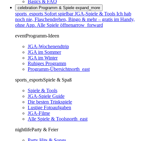
Basics & FAQ
celebration
Programm & Spiele
expand_more
sports_esports
Sofort spielbar
JGA-Spiele & Tools
Ich hab
noch nie, Flaschendrehen, Bingo & mehr – gratis im Handy,
ohne App.
Alle Spiele öffnen
arrow_forward
event
Programm-Ideen
JGA-Wochenendtrip
JGA im Sommer
JGA im Winter
Ruhiges Programm
Programm-Übersicht
north_east
sports_esports
Spiele & Spaß
Spiele & Tools
JGA-Spiele Guide
Die besten Trinkspiele
Lustige Fotoaufgaben
JGA-Filme
Alle Spiele & Tools
north_east
nightlife
Party & Feier
Party Hits & Songs