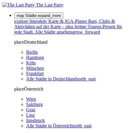
The Last
Party
map
Städte
expand_more
explore
Interaktiv
Karte & JGA-Planer
Bars, Clubs &
Aktivitäten auf der Karte – plus fertige Touren-Presets für
jede Stadt.
Alle Städte ansehen
arrow_forward
place
Deutschland
Berlin
Hamburg
Köln
München
Frankfurt
Alle Städte in Deutschland
north_east
place
Österreich
Wien
Salzburg
Graz
Linz
Innsbruck
Alle Städte in Österreich
north_east