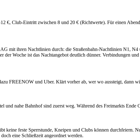
8–12 €, Club-Eintritt zwischen 8 und 20 € (Richtwerte). Für einen Aben
BSAG mit ihren Nachtlinien durch: die Straßenbahn-Nachtlinien N1, 
er der Woche ist das Nachtangebot deutlich dünner. Verbindungen un
, dazu FREENOW und Uber. Klärt vorher ab, wer wo aussteigt, dann 
rtel und nahe Bahnhof sind zuerst weg. Während des Freimarkts Ende 
s gibt keine feste Sperrstunde, Kneipen und Clubs können durchfeiern.
 doch eine Schließzeit angeordnet werden.