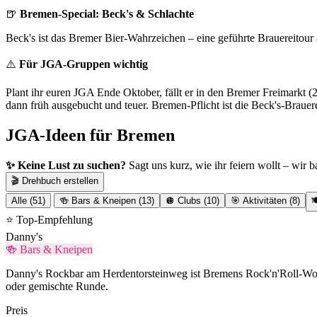
🍺
Bremen-Special: Beck's & Schlachte
Beck's ist das Bremer Bier-Wahrzeichen – eine geführte Brauereitour 
⚠️
Für JGA-Gruppen wichtig
Plant ihr euren JGA Ende Oktober, fällt er in den Bremer Freimarkt 
dann früh ausgebucht und teuer. Bremen-Pflicht ist die Beck's-Brauere
JGA-Ideen für Bremen
✨ Keine Lust zu suchen?
Sagt uns kurz, wie ihr feiern wollt – wir 
🎬 Drehbuch erstellen
Alle (51)
🍻 Bars & Kneipen (13)
🪩 Clubs (10)
🎯 Aktivitäten (8)

⭐ Top-Empfehlung
Danny's
🍻 Bars & Kneipen
Danny's Rockbar am Herdentorsteinweg ist Bremens Rock'n'Roll-Wohnz
oder gemischte Runde.
Preis