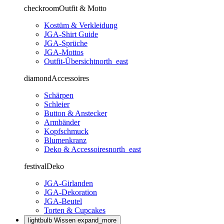
checkroom
Outfit & Motto
Kostüm & Verkleidung
JGA-Shirt Guide
JGA-Sprüche
JGA-Mottos
Outfit-Übersicht
north_east
diamond
Accessoires
Schärpen
Schleier
Button & Anstecker
Armbänder
Kopfschmuck
Blumenkranz
Deko & Accessoires
north_east
festival
Deko
JGA-Girlanden
JGA-Dekoration
JGA-Beutel
Torten & Cupcakes
lightbulb
Wissen
expand_more