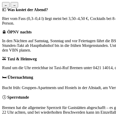
←
→
💶
Was kostet der Abend?
Bier vom Fass (0,3–0,4 l) liegt meist bei 3,50–4,50 €, Cocktails bei 
Person.
🚊
ÖPNV nachts
In den Nächten auf Samstag, Sonntag und vor Feiertagen fährt die 
Stunden-Takt ab Hauptbahnhof bis in die frühen Morgenstunden. Unt
den VBN planen.
🚕
Taxi & Heimweg
Rund um die Uhr erreichbar ist Taxi-Ruf Bremen unter 0421 14014
🛏️
Übernachtung
Bucht früh: Gruppen-Apartments und Hostels in der Altstadt, am Vie
🕔
Sperrstunde
Bremen hat die allgemeine Sperrzeit für Gaststätten abgeschafft – e
22 Uhr achten, und bei wiederholten Beschwerden kann im Einzelfall