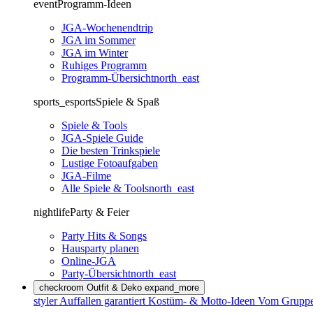
event
Programm-Ideen
JGA-Wochenendtrip
JGA im Sommer
JGA im Winter
Ruhiges Programm
Programm-Übersicht
north_east
sports_esports
Spiele & Spaß
Spiele & Tools
JGA-Spiele Guide
Die besten Trinkspiele
Lustige Fotoaufgaben
JGA-Filme
Alle Spiele & Tools
north_east
nightlife
Party & Feier
Party Hits & Songs
Hausparty planen
Online-JGA
Party-Übersicht
north_east
checkroom
Outfit & Deko
expand_more
styler
Auffallen garantiert
Kostüm- & Motto-Ideen
Vom Gruppen