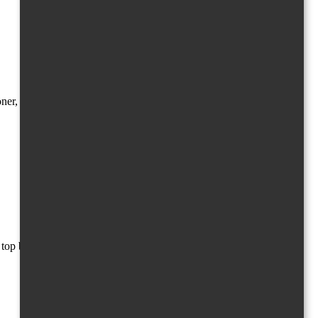
er, fotogener Start in die Nacht, bevor es weiter Richtung Viertel
 top bewertet. Perfekte Grundlage für die Gruppe, bevor der lange