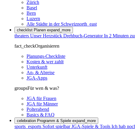
Zürich
Basel
Bern
Luzern
Alle Städte in der Schweiz
north_east
checklist
Planen
expand_more
theaters
Unser Herzstück
Drehbuch-Generator
In 2 Minuten zu
fact_check
Organisieren
Planungs-Checkliste
Kosten & wer zahlt
Unterkunft
An- & Abreise
JGA-Apps
groups
Für wen & was?
JGA für Frauen
JGA für Männer
Polterabend
Basics & FAQ
celebration
Programm & Spiele
expand_more
sports_esports
Sofort spielbar
JGA-Spiele & Tools
Ich hab noc