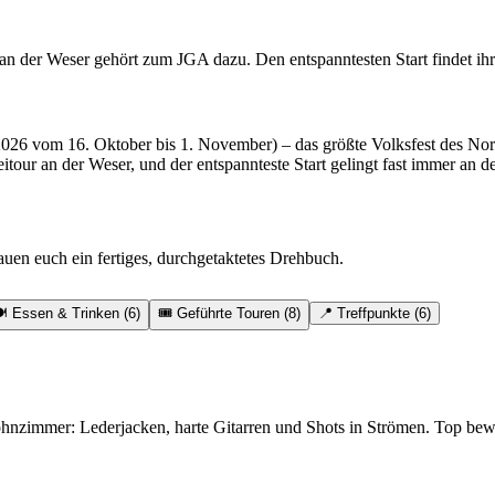
an der Weser gehört zum JGA dazu. Den entspanntesten Start findet ihr 
(2026 vom 16. Oktober bis 1. November) – das größte Volksfest des No
itour an der Weser, und der entspannteste Start gelingt fast immer an d
bauen euch ein fertiges, durchgetaktetes Drehbuch.
️ Essen & Trinken (6)
🎟️ Geführte Touren (8)
📍 Treffpunkte (6)
immer: Lederjacken, harte Gitarren und Shots in Strömen. Top bewerte