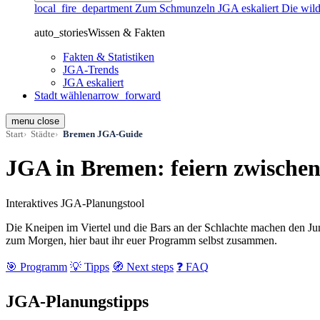
local_fire_department
Zum Schmunzeln
JGA eskaliert
Die wild
auto_stories
Wissen & Fakten
Fakten & Statistiken
JGA-Trends
JGA eskaliert
Stadt wählen
arrow_forward
menu
close
Start
Städte
Bremen JGA-Guide
JGA in Bremen: feiern zwischen 
Interaktives JGA-Planungstool
Die Kneipen im Viertel und die Bars an der Schlachte machen den Ju
zum Morgen, hier baut ihr euer Programm selbst zusammen.
🎯 Programm
💡 Tipps
🧭 Next steps
❓ FAQ
JGA-Planungstipps