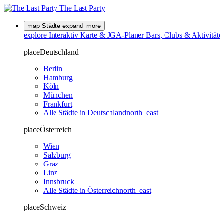
The Last
Party
map
Städte
expand_more
explore
Interaktiv
Karte & JGA-Planer
Bars, Clubs & Aktivitäte
place
Deutschland
Berlin
Hamburg
Köln
München
Frankfurt
Alle Städte in Deutschland
north_east
place
Österreich
Wien
Salzburg
Graz
Linz
Innsbruck
Alle Städte in Österreich
north_east
place
Schweiz