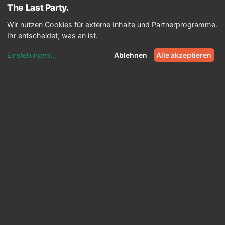
menu
The Last
Party
Wir nutzen Cookies für externe Inhalte und Partnerprogramme.
Ihr entscheidet, was an ist.
Einstellungen
...
Ablehnen
Alle akzeptieren
Start
Programm
JGA im Winter
PROGRAMM
JGA im Winter: 33 Ideen für
euer Programm & FAQ
Die besten Programmideen für den Winter:
Aktivitäten im Schnee, in der Natur und in der
Stadt, was ihr beachten solltet und wie der
JGA besonders wird.
Aktualisiert am 01.07.2026