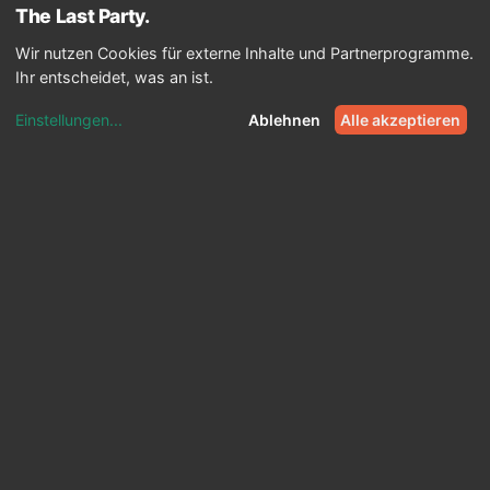
menu
The Last
Party
Wir nutzen Cookies für externe Inhalte und Partnerprogramme.
Ihr entscheidet, was an ist.
Einstellungen
...
Ablehnen
Alle akzeptieren
Start
Programm
JGA im Sommer
PROGRAMM
JGA im Sommer: 35
Programm-Ideen und was ihr
beachten solltet
Die besten Programmideen für den Sommer:
Aktivitäten in der Natur und Stadt, was ihr
beachten solltet und ein Plan B für Regen.
Aktualisiert am 01.07.2026