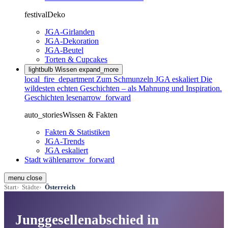
festival
Deko
JGA-Girlanden
JGA-Dekoration
JGA-Beutel
Torten & Cupcakes
lightbulb
Wissen
expand_more
local_fire_department
Zum Schmunzeln
JGA eskaliert
Die
wildesten echten Geschichten – als Mahnung und Inspiration.
Geschichten lesen
arrow_forward
auto_stories
Wissen & Fakten
Fakten & Statistiken
JGA-Trends
JGA eskaliert
Stadt wählen
arrow_forward
menu
close
Start
Städte
Österreich
Junggesellenabschied in