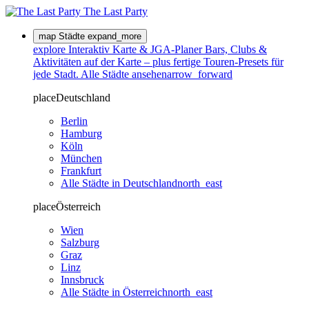
The Last
Party
map
Städte
expand_more
explore
Interaktiv
Karte & JGA-Planer
Bars, Clubs &
Aktivitäten auf der Karte – plus fertige Touren-Presets für
jede Stadt.
Alle Städte ansehen
arrow_forward
place
Deutschland
Berlin
Hamburg
Köln
München
Frankfurt
Alle Städte in Deutschland
north_east
place
Österreich
Wien
Salzburg
Graz
Linz
Innsbruck
Alle Städte in Österreich
north_east