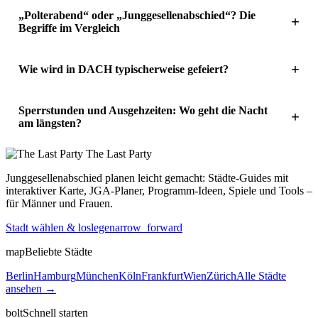
„Polterabend“ oder „Junggesellenabschied“? Die
Begriffe im Vergleich
Wie wird in DACH typischerweise gefeiert?
Sperrstunden und Ausgehzeiten: Wo geht die Nacht
am längsten?
The Last
Party
Junggesellenabschied planen leicht gemacht: Städte-Guides mit
interaktiver Karte, JGA-Planer, Programm-Ideen, Spiele und Tools –
für Männer und Frauen.
Stadt wählen & loslegen
arrow_forward
map
Beliebte Städte
Berlin
Hamburg
München
Köln
Frankfurt
Wien
Zürich
Alle Städte
ansehen →
bolt
Schnell starten