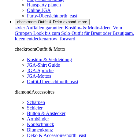
Hausparty planen
Online-JGA
Party-Übersicht
north_east
checkroom
Outfit & Deko
expand_more
styler
Auffallen garantiert
Kostüm- & Motto-Ideen
Vom
Gruppen-Look bis zum Solo-Outfit für Braut oder Bräutigam.
Ideen entdecken
arrow_forward
checkroom
Outfit & Motto
Kostüm & Verkleidung
JGA-Shirt Guide
JGA-Sprüche
JGA-Mottos
Outfit-Übersicht
north_east
diamond
Accessoires
Schärpen
Schleier
Button & Anstecker
Armbänder
Kopfschmuck
Blumenkranz
Deko & Accessoires
north_east