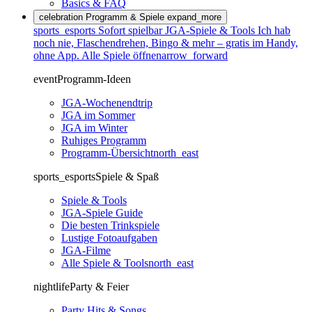
Basics & FAQ
celebration
Programm & Spiele
expand_more
sports_esports
Sofort spielbar
JGA-Spiele & Tools
Ich hab
noch nie, Flaschendrehen, Bingo & mehr – gratis im Handy,
ohne App.
Alle Spiele öffnen
arrow_forward
event
Programm-Ideen
JGA-Wochenendtrip
JGA im Sommer
JGA im Winter
Ruhiges Programm
Programm-Übersicht
north_east
sports_esports
Spiele & Spaß
Spiele & Tools
JGA-Spiele Guide
Die besten Trinkspiele
Lustige Fotoaufgaben
JGA-Filme
Alle Spiele & Tools
north_east
nightlife
Party & Feier
Party Hits & Songs