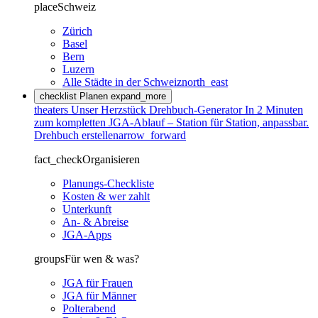
place
Schweiz
Zürich
Basel
Bern
Luzern
Alle Städte in der Schweiz
north_east
checklist
Planen
expand_more
theaters
Unser Herzstück
Drehbuch-Generator
In 2 Minuten
zum kompletten JGA-Ablauf – Station für Station, anpassbar.
Drehbuch erstellen
arrow_forward
fact_check
Organisieren
Planungs-Checkliste
Kosten & wer zahlt
Unterkunft
An- & Abreise
JGA-Apps
groups
Für wen & was?
JGA für Frauen
JGA für Männer
Polterabend