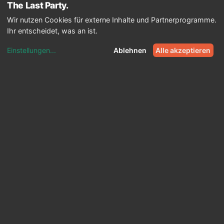
The Last
Party
Wir nutzen Cookies für externe Inhalte und Partnerprogramme.
map
Städte
expand_more
Ihr entscheidet, was an ist.
explore
Interaktiv
Karte & JGA-Planer
Bars, Clubs &
Aktivitäten auf der Karte – plus fertige Touren-Presets für
Einstellungen
...
Ablehnen
Alle akzeptieren
jede Stadt.
Alle Städte ansehen
arrow_forward
place
Deutschland
Berlin
Hamburg
Köln
München
Frankfurt
Alle Städte in Deutschland
north_east
place
Österreich
Wien
Salzburg
Graz
Linz
Innsbruck
Alle Städte in Österreich
north_east