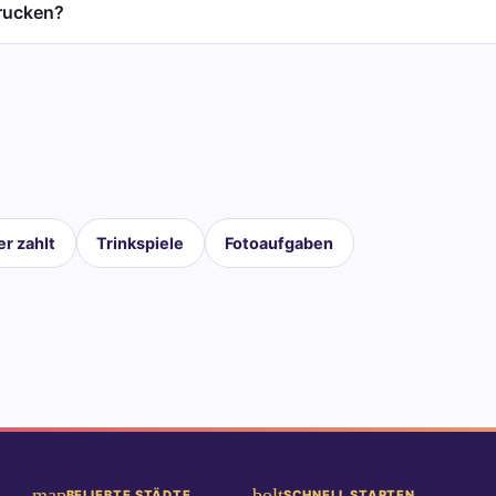
drucken?
r zahlt
Trinkspiele
Fotoaufgaben
map
bolt
BELIEBTE STÄDTE
SCHNELL STARTEN