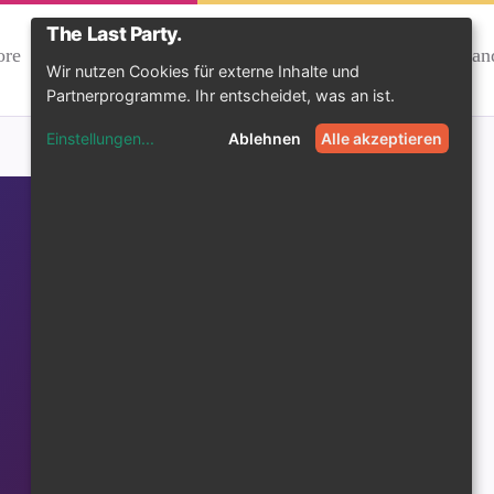
Outfit
ore
expand_more
expan
checkroom
lightbulb
&
Wissen
Wir nutzen Cookies für externe Inhalte und
Deko
Partnerprogramme. Ihr entscheidet, was an ist.
Einstellungen
...
Ablehnen
Alle akzeptieren