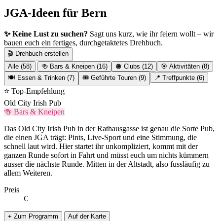
JGA-Ideen für Bern
✨ Keine Lust zu suchen?
Sagt uns kurz, wie ihr feiern wollt – wir
bauen euch ein fertiges, durchgetaktetes Drehbuch.
🎬 Drehbuch erstellen
Alle (58)
🍻 Bars & Kneipen (16)
🪩 Clubs (12)
🎯 Aktivitäten (8)
🍽️ Essen & Trinken (7)
🎟️ Geführte Touren (9)
📍 Treffpunkte (6)
⭐ Top-Empfehlung
Old City Irish Pub
🍻 Bars & Kneipen
Das Old City Irish Pub in der Rathausgasse ist genau die Sorte Pub,
die einen JGA trägt: Pints, Live-Sport und eine Stimmung, die
schnell laut wird. Hier startet ihr unkompliziert, kommt mit der
ganzen Runde sofort in Fahrt und müsst euch um nichts kümmern
ausser die nächste Runde. Mitten in der Altstadt, also fussläufig zu
allem Weiteren.
Preis
€
+ Zum Programm
Auf der Karte