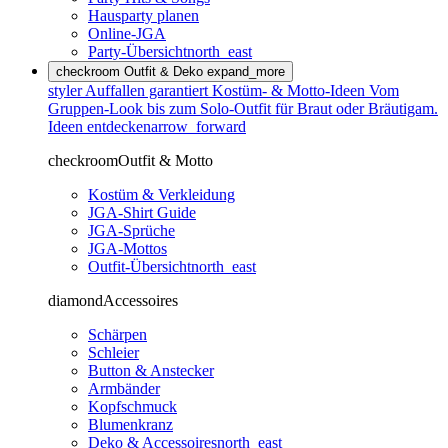
Hausparty planen
Online-JGA
Party-Übersicht
north_east
checkroom
Outfit & Deko
expand_more
styler
Auffallen garantiert
Kostüm- & Motto-Ideen
Vom
Gruppen-Look bis zum Solo-Outfit für Braut oder Bräutigam.
Ideen entdecken
arrow_forward
checkroom
Outfit & Motto
Kostüm & Verkleidung
JGA-Shirt Guide
JGA-Sprüche
JGA-Mottos
Outfit-Übersicht
north_east
diamond
Accessoires
Schärpen
Schleier
Button & Anstecker
Armbänder
Kopfschmuck
Blumenkranz
Deko & Accessoires
north_east