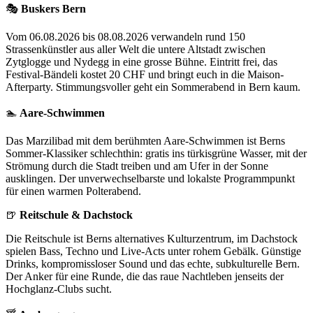
🎭
Buskers Bern
Vom 06.08.2026 bis 08.08.2026 verwandeln rund 150
Strassenkünstler aus aller Welt die untere Altstadt zwischen
Zytglogge und Nydegg in eine grosse Bühne. Eintritt frei, das
Festival-Bändeli kostet 20 CHF und bringt euch in die Maison-
Afterparty. Stimmungsvoller geht ein Sommerabend in Bern kaum.
🏊
Aare-Schwimmen
Das Marzilibad mit dem berühmten Aare-Schwimmen ist Berns
Sommer-Klassiker schlechthin: gratis ins türkisgrüne Wasser, mit der
Strömung durch die Stadt treiben und am Ufer in der Sonne
ausklingen. Der unverwechselbarste und lokalste Programmpunkt
für einen warmen Polterabend.
🍺
Reitschule & Dachstock
Die Reitschule ist Berns alternatives Kulturzentrum, im Dachstock
spielen Bass, Techno und Live-Acts unter rohem Gebälk. Günstige
Drinks, kompromissloser Sound und das echte, subkulturelle Bern.
Der Anker für eine Runde, die das raue Nachtleben jenseits der
Hochglanz-Clubs sucht.