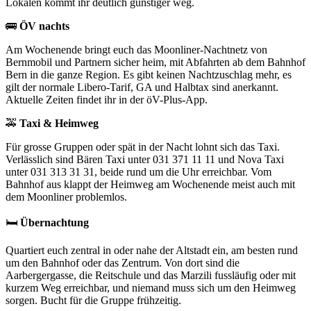
Lokalen kommt ihr deutlich günstiger weg.
🚌
ÖV nachts
Am Wochenende bringt euch das Moonliner-Nachtnetz von
Bernmobil und Partnern sicher heim, mit Abfahrten ab dem Bahnhof
Bern in die ganze Region. Es gibt keinen Nachtzuschlag mehr, es
gilt der normale Libero-Tarif, GA und Halbtax sind anerkannt.
Aktuelle Zeiten findet ihr in der öV-Plus-App.
🚕
Taxi & Heimweg
Für grosse Gruppen oder spät in der Nacht lohnt sich das Taxi.
Verlässlich sind Bären Taxi unter 031 371 11 11 und Nova Taxi
unter 031 313 31 31, beide rund um die Uhr erreichbar. Vom
Bahnhof aus klappt der Heimweg am Wochenende meist auch mit
dem Moonliner problemlos.
🛏️
Übernachtung
Quartiert euch zentral in oder nahe der Altstadt ein, am besten rund
um den Bahnhof oder das Zentrum. Von dort sind die
Aarbergergasse, die Reitschule und das Marzili fussläufig oder mit
kurzem Weg erreichbar, und niemand muss sich um den Heimweg
sorgen. Bucht für die Gruppe frühzeitig.