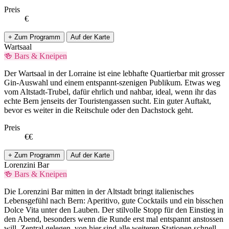
Preis
€
+ Zum Programm
Auf der Karte
Wartsaal
🍻 Bars & Kneipen
Der Wartsaal in der Lorraine ist eine lebhafte Quartierbar mit grosser
Gin-Auswahl und einem entspannt-szenigen Publikum. Etwas weg
vom Altstadt-Trubel, dafür ehrlich und nahbar, ideal, wenn ihr das
echte Bern jenseits der Touristengassen sucht. Ein guter Auftakt,
bevor es weiter in die Reitschule oder den Dachstock geht.
Preis
€€
+ Zum Programm
Auf der Karte
Lorenzini Bar
🍻 Bars & Kneipen
Die Lorenzini Bar mitten in der Altstadt bringt italienisches
Lebensgefühl nach Bern: Aperitivo, gute Cocktails und ein bisschen
Dolce Vita unter den Lauben. Der stilvolle Stopp für den Einstieg in
den Abend, besonders wenn die Runde erst mal entspannt anstossen
will. Zentral gelegen, von hier sind alle weiteren Stationen schnell