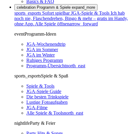
Basics & FAQ
celebration
Programm & Spiele
expand_more
sports_esports
Sofort spielbar
JGA-Spiele & Tools
Ich hab
noch nie, Flaschendrehen, Bingo & mehr – gratis im Handy,
ohne App.
Alle Spiele öffnen
arrow_forward
event
Programm-Ideen
JGA-Wochenendtrip
JGA im Sommer
JGA im Winter
Ruhiges Programm
Programm-Übersicht
north_east
sports_esports
Spiele & Spaß
Spiele & Tools
JGA-Spiele Guide
Die besten Trinkspiele
Lustige Fotoaufgaben
JGA-Filme
Alle Spiele & Tools
north_east
nightlife
Party & Feier
Party Hits & Songs