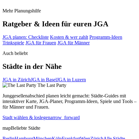
Mehr Planungshilfe
Ratgeber & Ideen für euren JGA
JGA planen: Checkliste
Kosten & wer zahlt
Programm-Ideen
Trinkspiele
JGA für Frauen
JGA für Männer
Auch beliebt
Städte in der Nähe
JGA in Zürich
JGA in Basel
JGA in Luzern
The Last
Party
Junggesellenabschied planen leicht gemacht: Städte-Guides mit
interaktiver Karte, JGA-Planer, Programm-Ideen, Spiele und Tools –
für Männer und Frauen.
Stadt wählen & loslegen
arrow_forward
map
Beliebte Städte
Berlin
Hamburg
München
Köln
Frankfurt
Wien
Zürich
Alle Städte