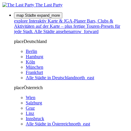
The Last
Party
map
Städte
expand_more
explore
Interaktiv
Karte & JGA-Planer
Bars, Clubs &
Aktivitäten auf der Karte – plus fertige Touren-Presets für
jede Stadt.
Alle Städte ansehen
arrow_forward
place
Deutschland
Berlin
Hamburg
Köln
München
Frankfurt
Alle Städte in Deutschland
north_east
place
Österreich
Wien
Salzburg
Graz
Linz
Innsbruck
Alle Städte in Österreich
north_east