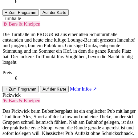
€
+ Zum Programm
Auf der Karte
Turnhalle
🍻 Bars & Kneipen
Die Turnhalle im PROGR ist aus einer alten Schulturnhalle
entstanden und heute eine luftige Lounge-Bar mit grossem Innenhof
und jungem, buntem Publikum. Günstige Drinks, entspannte
Stimmung und im Sommer ein Hof, in dem die ganze Runde Platz
hat. Der lockere Treffpunkt fürs Vorglühen, bevor die Nacht richtig
losgeht.
Preis
€
Mehr Infos ↗
+ Zum Programm
Auf der Karte
Pickwick
🍻 Bars & Kneipen
Das Pickwick beim Bubenbergplatz ist ein englischer Pub mit langer
Tradition: Ales, Sport auf der Leinwand und eine Theke, an der sich
Gruppen schnell heimisch fühlen. Nah am Bahnhof gelegen, ist das
der praktische erste Stopp, wenn die Runde gerade angereist ist und
sofort loslegen will. Klassischer Pub-Auftakt ohne Schnickschnack.