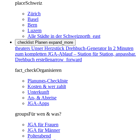
place
Schweiz
Zürich
Basel
Bern
Luzern
Alle Städte in der Schweiz
north_east
checklist
Planen
expand_more
theaters
Unser Herzstück
Drehbuch-Generator
In 2 Minuten
zum kompletten JGA-Ablauf – Station für Station, anpassbar.
Drehbuch erstellen
arrow_forward
fact_check
Organisieren
Planungs-Checkliste
Kosten & wer zahlt
Unterkunft
An- & Abreise
JGA-Apps
groups
Für wen & was?
JGA für Frauen
JGA für Männer
Polterabend