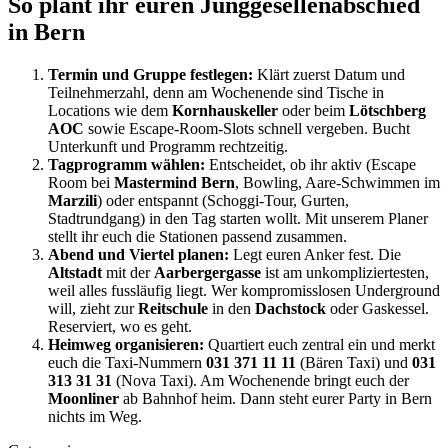
So plant ihr euren Junggesellenabschied
in Bern
Termin und Gruppe festlegen:
Klärt zuerst Datum und
Teilnehmerzahl, denn am Wochenende sind Tische in
Locations wie dem
Kornhauskeller
oder beim
Lötschberg
AOC
sowie Escape-Room-Slots schnell vergeben. Bucht
Unterkunft und Programm rechtzeitig.
Tagprogramm wählen:
Entscheidet, ob ihr aktiv (Escape
Room bei
Mastermind Bern
, Bowling, Aare-Schwimmen im
Marzili
) oder entspannt (Schoggi-Tour, Gurten,
Stadtrundgang) in den Tag starten wollt. Mit unserem Planer
stellt ihr euch die Stationen passend zusammen.
Abend und Viertel planen:
Legt euren Anker fest. Die
Altstadt
mit der
Aarbergergasse
ist am unkompliziertesten,
weil alles fussläufig liegt. Wer kompromisslosen Underground
will, zieht zur
Reitschule
in den
Dachstock
oder Gaskessel.
Reserviert, wo es geht.
Heimweg organisieren:
Quartiert euch zentral ein und merkt
euch die Taxi-Nummern
031 371 11 11
(Bären Taxi) und
031
313 31 31
(Nova Taxi). Am Wochenende bringt euch der
Moonliner
ab Bahnhof heim. Dann steht eurer Party in Bern
nichts im Weg.