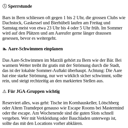
🕔
Sperrstunde
Bars in Bern schliessen oft gegen 1 bis 2 Uhr, die grossen Clubs wie
Dachstock, Gaskessel und Bierhübeli laufen am Freitag und
Samstag meist von etwa 23 Uhr bis 4 oder 5 Uhr früh. Im Sommer
wird auf den Plätzen und am Aareufer gerne länger draussen
gesessen, bevor es weitergeht.
🏊
Aare-Schwimmen einplanen
Das Aare-Schwimmen im Marzili gehört zu Bern wie der Bär. Bei
warmem Wetter treibt ihr gratis mit der Strömung durch die Stadt,
das ist der lokalste Sommer-Auftakt überhaupt. Achtung: Die Aare
hat eine starke Strömung, nur wer wirklich sicher schwimmt, sollte
rein, und steigt rechtzeitig an den markierten Stellen aus.
⚠️
Für JGA-Gruppen wichtig
Reserviert alles, was geht: Tische im Kornhauskeller, Lötschberg
oder Altem Tramdepot genauso wie Escape Rooms bei Mastermind
oder the escape. Am Wochenende sind die guten Slots schnell
vergeben. Wer mit Verkleidung oder Bauchladen unterwegs ist,
sollte das mit den Locations vorher abklären.