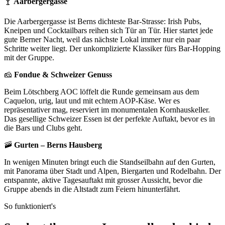
🍸
Aarbergergasse
Die Aarbergergasse ist Berns dichteste Bar-Strasse: Irish Pubs,
Kneipen und Cocktailbars reihen sich Tür an Tür. Hier startet jede
gute Berner Nacht, weil das nächste Lokal immer nur ein paar
Schritte weiter liegt. Der unkomplizierte Klassiker fürs Bar-Hopping
mit der Gruppe.
🧀
Fondue & Schweizer Genuss
Beim Lötschberg AOC löffelt die Runde gemeinsam aus dem
Caquelon, urig, laut und mit echtem AOP-Käse. Wer es
repräsentativer mag, reserviert im monumentalen Kornhauskeller.
Das gesellige Schweizer Essen ist der perfekte Auftakt, bevor es in
die Bars und Clubs geht.
🚠
Gurten – Berns Hausberg
In wenigen Minuten bringt euch die Standseilbahn auf den Gurten,
mit Panorama über Stadt und Alpen, Biergarten und Rodelbahn. Der
entspannte, aktive Tagesauftakt mit grosser Aussicht, bevor die
Gruppe abends in die Altstadt zum Feiern hinunterfährt.
So funktioniert's