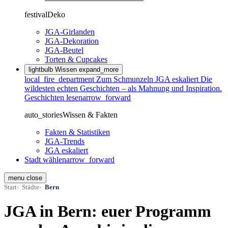
festival
Deko
JGA-Girlanden
JGA-Dekoration
JGA-Beutel
Torten & Cupcakes
lightbulb
Wissen
expand_more
local_fire_department
Zum Schmunzeln
JGA eskaliert
Die
wildesten echten Geschichten – als Mahnung und Inspiration.
Geschichten lesen
arrow_forward
auto_stories
Wissen & Fakten
Fakten & Statistiken
JGA-Trends
JGA eskaliert
Stadt wählen
arrow_forward
menu
close
Start
Städte
Bern
JGA in Bern: euer Programm