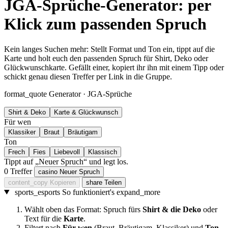
JGA-Sprüche-Generator: per
Klick zum passenden Spruch
Kein langes Suchen mehr: Stellt Format und Ton ein, tippt auf die
Karte und holt euch den passenden Spruch für Shirt, Deko oder
Glückwunschkarte. Gefällt einer, kopiert ihr ihn mit einem Tipp oder
schickt genau diesen Treffer per Link in die Gruppe.
format_quote
Generator · JGA-Sprüche
Shirt & Deko
Karte & Glückwunsch
Für wen
Klassiker
Braut
Bräutigam
Ton
Frech
Fies
Liebevoll
Klassisch
Tippt auf „Neuer Spruch“ und legt los.
0 Treffer
casino
Neuer Spruch
content_copy
Kopieren
share
Teilen
sports_esports
So funktioniert's
expand_more
Wählt oben das Format: Spruch fürs
Shirt & die Deko
oder
Text für die
Karte
.
Filtert nach
Für wen
(Braut, Bräutigam, Klassiker) und
Ton