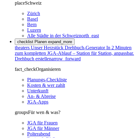
place
Schweiz
Zürich
Basel
Bern
Luzern
Alle Städte in der Schweiz
north_east
checklist
Planen
expand_more
theaters
Unser Herzstück
Drehbuch-Generator
In 2 Minuten
zum kompletten JGA-Ablauf – Station für Station, anpassbar.
Drehbuch erstellen
arrow_forward
fact_check
Organisieren
Planungs-Checkliste
Kosten & wer zahlt
Unterkunft
An- & Abreise
JGA-Apps
groups
Für wen & was?
JGA für Frauen
JGA für Männer
Polterabend