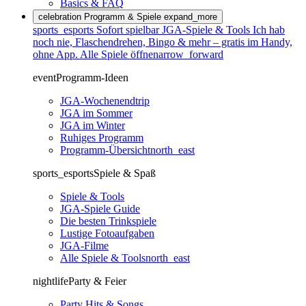
Basics & FAQ
celebration
Programm & Spiele
expand_more
sports_esports
Sofort spielbar
JGA-Spiele & Tools
Ich hab
noch nie, Flaschendrehen, Bingo & mehr – gratis im Handy,
ohne App.
Alle Spiele öffnen
arrow_forward
event
Programm-Ideen
JGA-Wochenendtrip
JGA im Sommer
JGA im Winter
Ruhiges Programm
Programm-Übersicht
north_east
sports_esports
Spiele & Spaß
Spiele & Tools
JGA-Spiele Guide
Die besten Trinkspiele
Lustige Fotoaufgaben
JGA-Filme
Alle Spiele & Tools
north_east
nightlife
Party & Feier
Party Hits & Songs