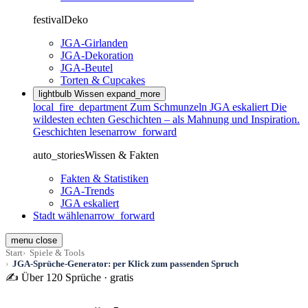
festival
Deko
JGA-Girlanden
JGA-Dekoration
JGA-Beutel
Torten & Cupcakes
lightbulb
Wissen
expand_more
local_fire_department
Zum Schmunzeln
JGA eskaliert
Die
wildesten echten Geschichten – als Mahnung und Inspiration.
Geschichten lesen
arrow_forward
auto_stories
Wissen & Fakten
Fakten & Statistiken
JGA-Trends
JGA eskaliert
Stadt wählen
arrow_forward
menu
close
Start
Spiele & Tools
JGA-Sprüche-Generator: per Klick zum passenden Spruch
✍️ Über 120 Sprüche · gratis