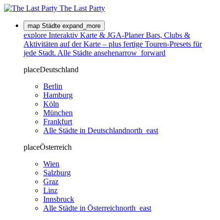
The Last
Party
map
Städte
expand_more
explore
Interaktiv
Karte & JGA-Planer
Bars, Clubs &
Aktivitäten auf der Karte – plus fertige Touren-Presets für
jede Stadt.
Alle Städte ansehen
arrow_forward
place
Deutschland
Berlin
Hamburg
Köln
München
Frankfurt
Alle Städte in Deutschland
north_east
place
Österreich
Wien
Salzburg
Graz
Linz
Innsbruck
Alle Städte in Österreich
north_east