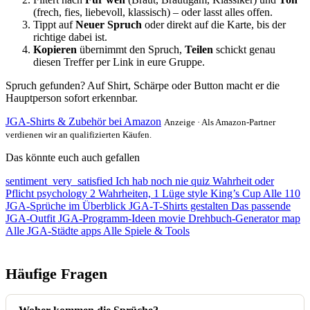
(frech, fies, liebevoll, klassisch) – oder lasst alles offen.
Tippt auf
Neuer Spruch
oder direkt auf die Karte, bis der
richtige dabei ist.
Kopieren
übernimmt den Spruch,
Teilen
schickt genau
diesen Treffer per Link in eure Gruppe.
Spruch gefunden? Auf Shirt, Schärpe oder Button macht er die
Hauptperson sofort erkennbar.
JGA-Shirts & Zubehör bei Amazon
Anzeige · Als Amazon-Partner
verdienen wir an qualifizierten Käufen.
Das könnte euch auch gefallen
sentiment_very_satisfied
Ich hab noch nie
quiz
Wahrheit oder
Pflicht
psychology
2 Wahrheiten, 1 Lüge
style
King’s Cup
Alle 110
JGA-Sprüche im Überblick
JGA-T-Shirts gestalten
Das passende
JGA-Outfit
JGA-Programm-Ideen
movie
Drehbuch-Generator
map
Alle JGA-Städte
apps
Alle Spiele & Tools
Häufige Fragen