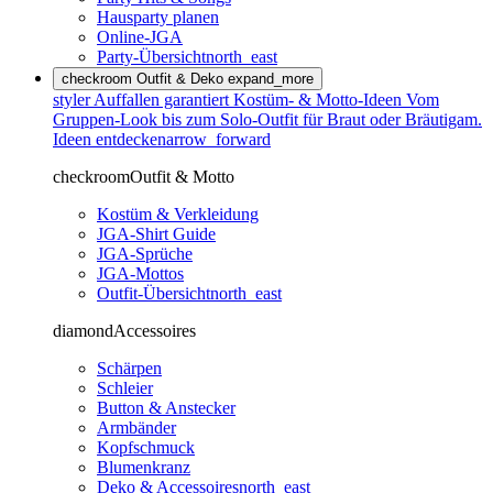
Hausparty planen
Online-JGA
Party-Übersicht
north_east
checkroom
Outfit & Deko
expand_more
styler
Auffallen garantiert
Kostüm- & Motto-Ideen
Vom
Gruppen-Look bis zum Solo-Outfit für Braut oder Bräutigam.
Ideen entdecken
arrow_forward
checkroom
Outfit & Motto
Kostüm & Verkleidung
JGA-Shirt Guide
JGA-Sprüche
JGA-Mottos
Outfit-Übersicht
north_east
diamond
Accessoires
Schärpen
Schleier
Button & Anstecker
Armbänder
Kopfschmuck
Blumenkranz
Deko & Accessoires
north_east