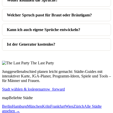
Woher kommen die Sprüche?
Welcher Spruch passt für Braut oder Bräutigam?
Kann ich auch eigene Sprüche entwickeln?
Ist der Generator kostenlos?
The Last
Party
Junggesellenabschied planen leicht gemacht: Städte-Guides mit
interaktiver Karte, JGA-Planer, Programm-Ideen, Spiele und Tools –
für Männer und Frauen.
Stadt wählen & loslegen
arrow_forward
map
Beliebte Städte
Berlin
Hamburg
München
Köln
Frankfurt
Wien
Zürich
Alle Städte
ansehen →