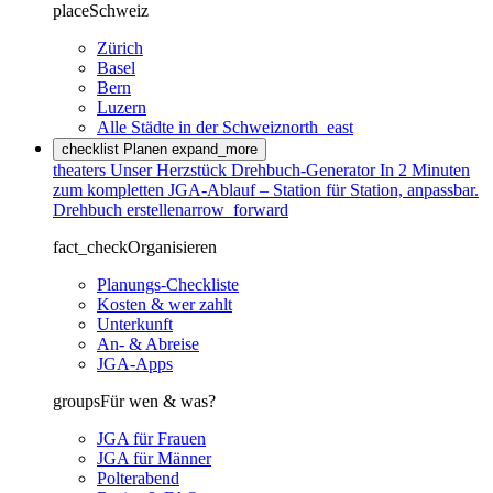
place
Schweiz
Zürich
Basel
Bern
Luzern
Alle Städte in der Schweiz
north_east
checklist
Planen
expand_more
theaters
Unser Herzstück
Drehbuch-Generator
In 2 Minuten
zum kompletten JGA-Ablauf – Station für Station, anpassbar.
Drehbuch erstellen
arrow_forward
fact_check
Organisieren
Planungs-Checkliste
Kosten & wer zahlt
Unterkunft
An- & Abreise
JGA-Apps
groups
Für wen & was?
JGA für Frauen
JGA für Männer
Polterabend