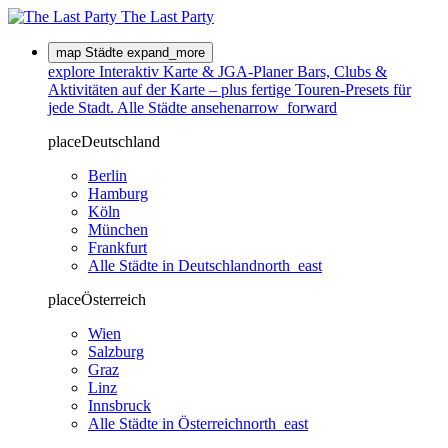
The Last
Party
map
Städte
expand_more
explore
Interaktiv
Karte & JGA-Planer
Bars, Clubs &
Aktivitäten auf der Karte – plus fertige Touren-Presets für
jede Stadt.
Alle Städte ansehen
arrow_forward
place
Deutschland
Berlin
Hamburg
Köln
München
Frankfurt
Alle Städte in Deutschland
north_east
place
Österreich
Wien
Salzburg
Graz
Linz
Innsbruck
Alle Städte in Österreich
north_east