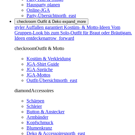
Hausparty planen
Online-JGA
Party-Übersicht
north_east
checkroom
Outfit & Deko
expand_more
styler
Auffallen garantiert
Kostüm- & Motto-Ideen
Vom
Gruppen-Look bis zum Solo-Outfit für Braut oder Bräutigam.
Ideen entdecken
arrow_forward
checkroom
Outfit & Motto
Kostüm & Verkleidung
JGA-Shirt Guide
JGA-Sprüche
JGA-Mottos
Outfit-Übersicht
north_east
diamond
Accessoires
Schärpen
Schleier
Button & Anstecker
Armbänder
Kopfschmuck
Blumenkranz
Deko & Accessoires
north_east