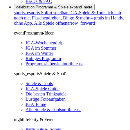
Basics & FAQ
celebration
Programm & Spiele
expand_more
sports_esports
Sofort spielbar
JGA-Spiele & Tools
Ich hab
noch nie, Flaschendrehen, Bingo & mehr – gratis im Handy,
ohne App.
Alle Spiele öffnen
arrow_forward
event
Programm-Ideen
JGA-Wochenendtrip
JGA im Sommer
JGA im Winter
Ruhiges Programm
Programm-Übersicht
north_east
sports_esports
Spiele & Spaß
Spiele & Tools
JGA-Spiele Guide
Die besten Trinkspiele
Lustige Fotoaufgaben
JGA-Filme
Alle Spiele & Tools
north_east
nightlife
Party & Feier
Party Hits & Songs