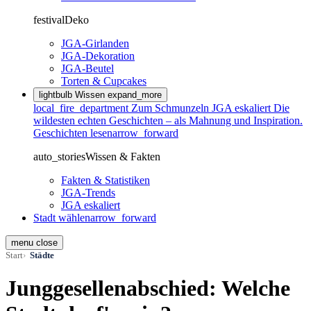
festival
Deko
JGA-Girlanden
JGA-Dekoration
JGA-Beutel
Torten & Cupcakes
lightbulb
Wissen
expand_more
local_fire_department
Zum Schmunzeln
JGA eskaliert
Die
wildesten echten Geschichten – als Mahnung und Inspiration.
Geschichten lesen
arrow_forward
auto_stories
Wissen & Fakten
Fakten & Statistiken
JGA-Trends
JGA eskaliert
Stadt wählen
arrow_forward
menu
close
Start
Städte
Junggesellenabschied: Welche