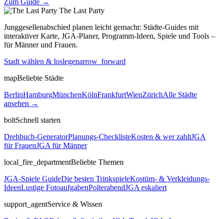
Zum Guide →
The Last
Party
Junggesellenabschied planen leicht gemacht: Städte-Guides mit
interaktiver Karte, JGA-Planer, Programm-Ideen, Spiele und Tools –
für Männer und Frauen.
Stadt wählen & loslegen
arrow_forward
map
Beliebte Städte
Berlin
Hamburg
München
Köln
Frankfurt
Wien
Zürich
Alle Städte
ansehen →
bolt
Schnell starten
Drehbuch-Generator
Planungs-Checkliste
Kosten & wer zahlt
JGA
für Frauen
JGA für Männer
local_fire_department
Beliebte Themen
JGA-Spiele Guide
Die besten Trinkspiele
Kostüm- & Verkleidungs-
Ideen
Lustige Fotoaufgaben
Polterabend
JGA eskaliert
support_agent
Service & Wissen